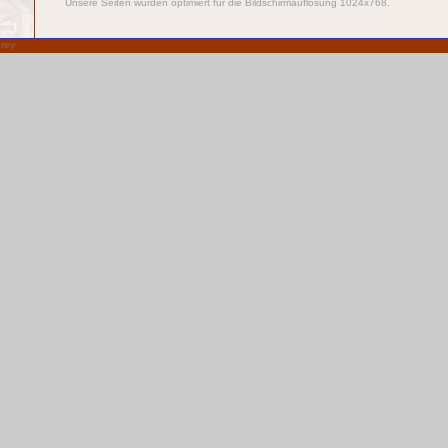
Unsere Seiten wurden optimiert für die Bildschirmauflösung 1024x768.
rey